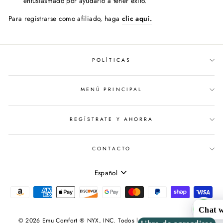
entusiasmado por ayudarlo a tener éxito.
Para registrarse como afiliado, haga
clic aquí.
POLÍTICAS
MENÚ PRINCIPAL
REGÍSTRATE Y AHORRA
CONTACTO
IDIOMA
Español
Chat w
© 2026 Emu Comfort ® NYX, INC. Todos los derechos reservados.