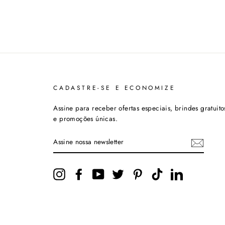
CADASTRE-SE E ECONOMIZE
Assine para receber ofertas especiais, brindes gratuito
e promoções únicas.
ASSINE
NOSSA
NEWSLETTER
Instagram
Facebook
YouTube
Twitter
Pinterest
TikTok
LinkedIn