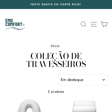
Pular
FRETE GRÁTIS EM PORTO RICO!
para
o
Conteúdo
PESQUISA
NAVEG
C
Início
/
COLEÇÃO DE
TRAVESSEIROS
ORDENAR
2 produtos