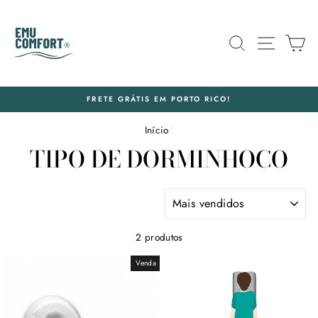
Pular
para
o
PESQUISA
NAVEG
C
Conteúdo
FRETE GRÁTIS EM PORTO RICO!
Início
/
TIPO DE DORMINHOCO
ORDENAR
2 produtos
Venda