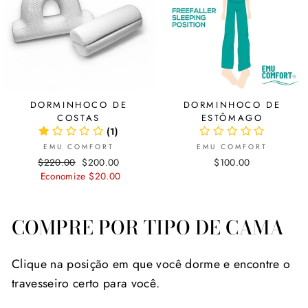
DORMINHOCO DE
DORMINHOCO DE
COSTAS
ESTÔMAGO
(1)
EMU COMFORT
EMU COMFORT
Preço
$220.00
Preço
$200.00
$100.00
normal
Economize $20.00
promocional
COMPRE POR TIPO DE CAMA
Clique na posição em que você dorme e encontre o
travesseiro certo para você.